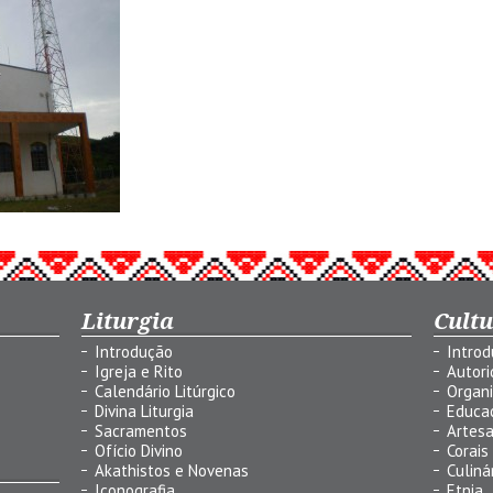
Liturgia
Cult
Introdução
Intro
Igreja e Rito
Autor
Calendário Litúrgico
Organ
Divina Liturgia
Educa
Sacramentos
Artes
Ofício Divino
Corais
Akathistos e Novenas
Culiná
Iconografia
Etnia