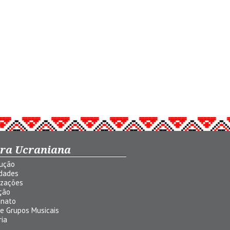
ura Ucraniana
dução
idades
izações
ção
anato
 e Grupos Musicais
ria