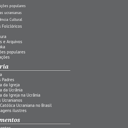
ições populares
jas ucranianas
uência Cultural
 Folclóricos
a
tura
s e Arquivos
nka
ões populares
ações
ria
ia
s Padres
ia da Igreja
ia da Ucrânia
ia da Igreja na Ucrânia
s Ucranianos
 Católica Ucraniana no Brasil
agens ilustres
mentos
entos