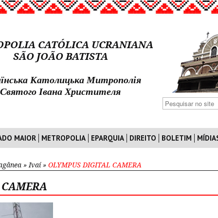
POLIA CATÓLICA UCRANIANA
SÃO JOÃO BATISTA
їнська Католицька Митрополія
Святого Івана Христителя
ADO MAIOR
METROPOLIA
EPARQUIA
DIREITO
BOLETIM
MÍDIA
ragânea
»
Ivaí
»
OLYMPUS DIGITAL CAMERA
L CAMERA