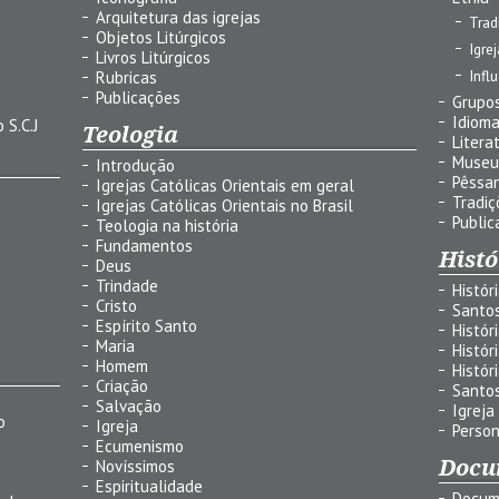
Arquitetura das igrejas
Trad
Objetos Litúrgicos
Igre
Livros Litúrgicos
Infl
Rubricas
Publicações
Grupos
Idiom
 S.C.J
Teologia
Litera
Museu
Introdução
Pêssa
Igrejas Católicas Orientais em geral
Tradiç
Igrejas Católicas Orientais no Brasil
Public
Teologia na história
Fundamentos
Histó
Deus
Trindade
Histór
Cristo
Santo
Espírito Santo
Histór
Maria
Histór
Homem
Histór
Criação
Santo
Salvação
Igreja
o
Igreja
Person
Ecumenismo
Docu
Novíssimos
Espiritualidade
Docum