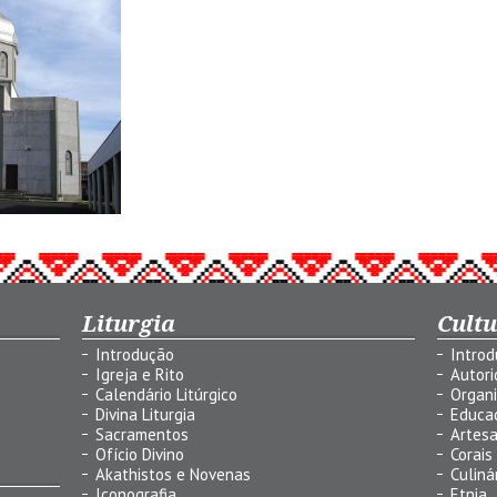
Liturgia
Cult
Introdução
Intro
Igreja e Rito
Autor
Calendário Litúrgico
Organ
Divina Liturgia
Educa
Sacramentos
Artes
Ofício Divino
Corais
Akathistos e Novenas
Culiná
Iconografia
Etnia