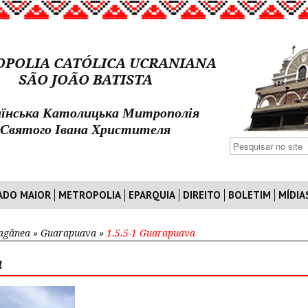
POLIA CATÓLICA UCRANIANA
SÃO JOÃO BATISTA
їнська Католицька Митрополія
Святого Івана Христителя
ADO MAIOR
METROPOLIA
EPARQUIA
DIREITO
BOLETIM
MÍDIA
ragânea
»
Guarapuava
»
1.5.5-1 Guarapuava
a