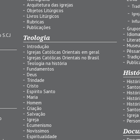
Arquitetura das igrejas
Trad
Objetos Litúrgicos
Igre
Livros Litúrgicos
Infl
Rubricas
Publicações
Grupos
Idiom
 S.C.J
Teologia
Litera
Museu
Introdução
Pêssa
Igrejas Católicas Orientais em geral
Tradiç
Igrejas Católicas Orientais no Brasil
Public
Teologia na história
Fundamentos
Histó
Deus
Trindade
Histór
Cristo
Santo
Espírito Santo
Histór
Maria
Histór
Homem
Histór
Criação
Santo
Salvação
Igreja
o
Igreja
Person
Ecumenismo
Docu
Novíssimos
Espiritualidade
Docum