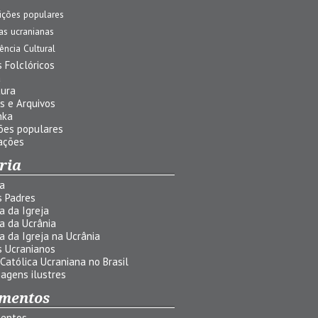
ições populares
jas ucranianas
uência Cultural
 Folclóricos
a
tura
s e Arquivos
nka
ões populares
ações
ria
ia
s Padres
ia da Igreja
ia da Ucrânia
ia da Igreja na Ucrânia
s Ucranianos
 Católica Ucraniana no Brasil
agens ilustres
mentos
entos