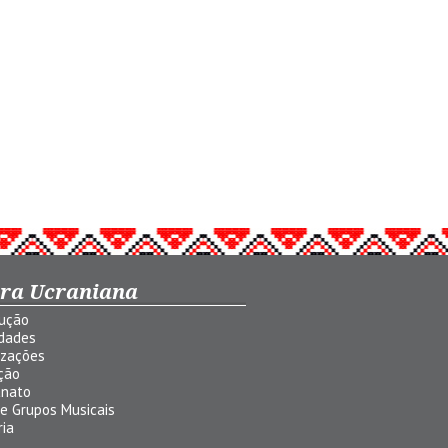
ura Ucraniana
dução
idades
izações
ção
anato
 e Grupos Musicais
ria