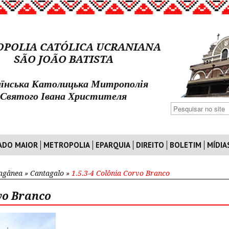
POLIA CATÓLICA UCRANIANA
SÃO JOÃO BATISTA
їнська Католицька Митрополія
Святого Івана Христителя
ADO MAIOR
METROPOLIA
EPARQUIA
DIREITO
BOLETIM
MÍDIA
ragânea
»
Cantagalo
»
1.5.3-4 Colônia Corvo Branco
rvo Branco