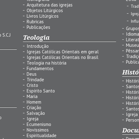
Arquitetura das igrejas
Trad
Objetos Litúrgicos
Igre
Livros Litúrgicos
Infl
Rubricas
Publicações
Grupos
Idiom
 S.C.J
Teologia
Litera
Museu
Introdução
Pêssa
Igrejas Católicas Orientais em geral
Tradiç
Igrejas Católicas Orientais no Brasil
Public
Teologia na história
Fundamentos
Histó
Deus
Trindade
Histór
Cristo
Santo
Espírito Santo
Histór
Maria
Histór
Homem
Histór
Criação
Santo
Salvação
Igreja
o
Igreja
Person
Ecumenismo
Docu
Novíssimos
Espiritualidade
Docum