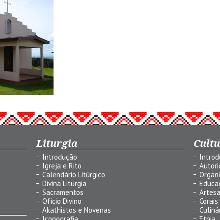
Liturgia
Cult
Introdução
Intro
Igreja e Rito
Autor
Calendário Litúrgico
Organ
Divina Liturgia
Educa
Sacramentos
Artes
Ofício Divino
Corais
Akathistos e Novenas
Culiná
Iconografia
Etnia