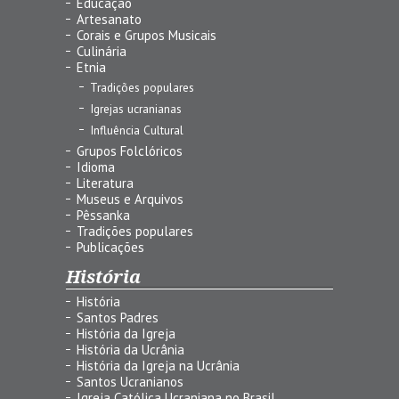
Educação
Artesanato
Corais e Grupos Musicais
Culinária
Etnia
Tradições populares
Igrejas ucranianas
Influência Cultural
Grupos Folclóricos
Idioma
Literatura
Museus e Arquivos
Pêssanka
Tradições populares
Publicações
História
História
Santos Padres
História da Igreja
História da Ucrânia
História da Igreja na Ucrânia
Santos Ucranianos
Igreja Católica Ucraniana no Brasil