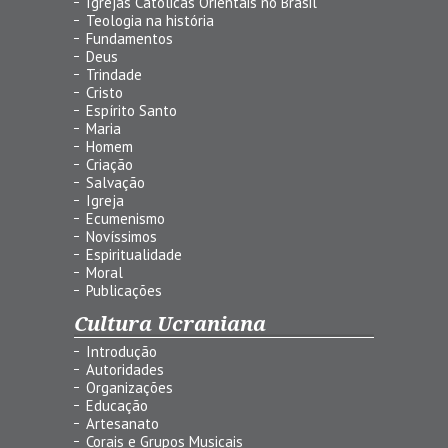
Igrejas Católicas Orientais no Brasil
Teologia na história
Fundamentos
Deus
Trindade
Cristo
Espírito Santo
Maria
Homem
Criação
Salvação
Igreja
Ecumenismo
Novíssimos
Espiritualidade
Moral
Publicações
Cultura Ucraniana
Introdução
Autoridades
Organizações
Educação
Artesanato
Corais e Grupos Musicais