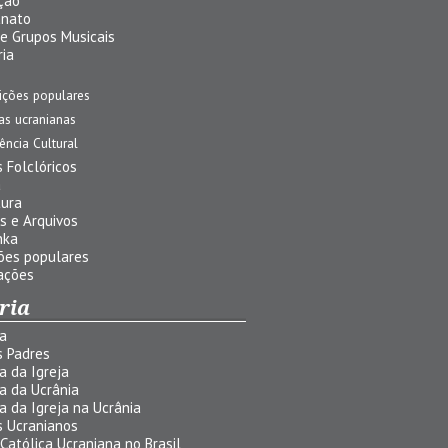
ção
anato
 e Grupos Musicais
ria
ições populares
jas ucranianas
uência Cultural
 Folclóricos
a
tura
s e Arquivos
nka
ões populares
ações
ria
ia
s Padres
ia da Igreja
ia da Ucrânia
ia da Igreja na Ucrânia
s Ucranianos
 Católica Ucraniana no Brasil