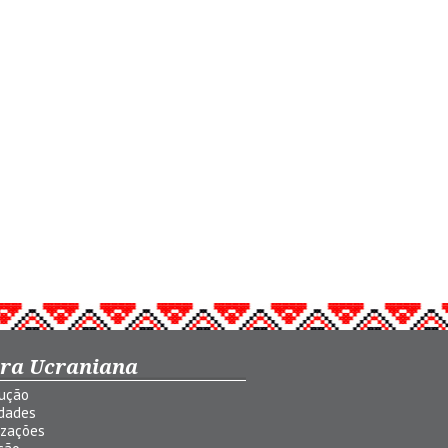
ura Ucraniana
dução
idades
izações