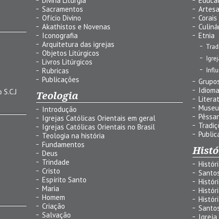
Divina Liturgia
Educa
Sacramentos
Artes
Ofício Divino
Corais
Akathistos e Novenas
Culiná
Iconografia
Etnia
Arquitetura das igrejas
Trad
Objetos Litúrgicos
Igre
Livros Litúrgicos
Infl
Rubricas
Publicações
Grupos
Idiom
 S.C.J
Teologia
Litera
Museu
Introdução
Pêssa
Igrejas Católicas Orientais em geral
Tradiç
Igrejas Católicas Orientais no Brasil
Public
Teologia na história
Fundamentos
Histó
Deus
Trindade
Histór
Cristo
Santo
Espírito Santo
Histór
Maria
Histór
Homem
Histór
Criação
Santo
Salvação
Igreja