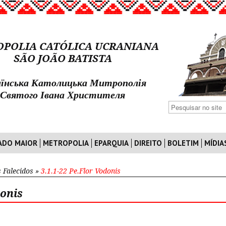
POLIA CATÓLICA UCRANIANA
SÃO JOÃO BATISTA
їнська Католицька Митрополія
Святого Івана Христителя
ADO MAIOR
METROPOLIA
EPARQUIA
DIREITO
BOLETIM
MÍDIA
 Falecidos
»
3.1.1-22 Pe.Flor Vodonis
donis