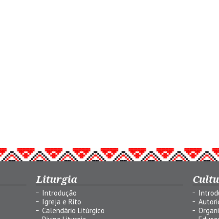
Liturgia
Cult
Introdução
Intro
Igreja e Rito
Autor
Calendário Litúrgico
Organ