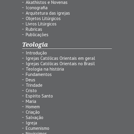
Akathistos e Novenas
Iconografia
Arquitetura das igrejas
Objetos Litúrgicos
Livros Litúrgicos
Rubricas
Publicações
Teologia
Introdução
Igrejas Católicas Orientais em geral
Igrejas Católicas Orientais no Brasil
Teologia na história
Fundamentos
Deus
Trindade
Cristo
Espírito Santo
Maria
Homem
Criação
Salvação
Igreja
Ecumenismo
Novíssimos