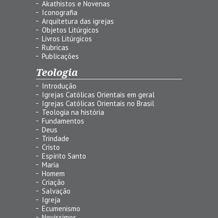
Akathistos e Novenas
Iconografia
Arquitetura das igrejas
Objetos Litúrgicos
Livros Litúrgicos
Rubricas
Publicações
Teologia
Introdução
Igrejas Católicas Orientais em geral
Igrejas Católicas Orientais no Brasil
Teologia na história
Fundamentos
Deus
Trindade
Cristo
Espírito Santo
Maria
Homem
Criação
Salvação
Igreja
Ecumenismo
Novíssimos